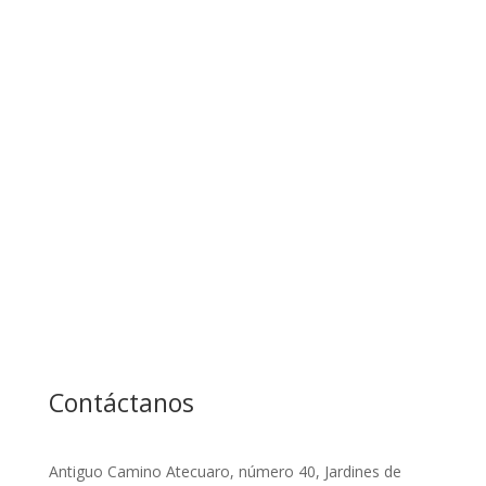
te enviaremos contenido con sentido y propósito.
Aviso de privacidad.
Gracias por tu suscripción
Suscribirse
Contáctanos
Antiguo Camino Atecuaro, número 40, Jardines de