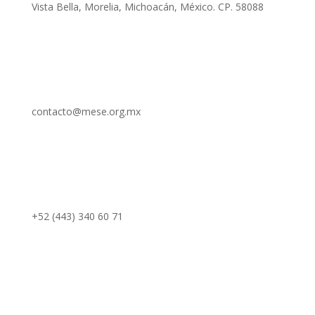
Vista Bella, Morelia, Michoacán, México. CP. 58088
contacto@mese.org.mx
+52 (443) 340 60 71
secciones
Inicio