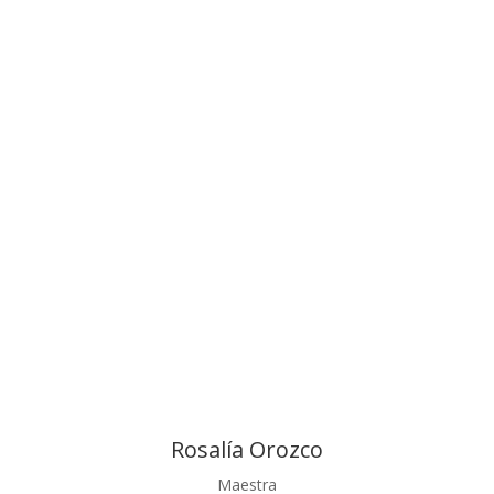
Sarahí Díaz
Coordinadora de Desarrollo Emocional
Daniela Reyes
Psicoterapeuta
María Barragán
Coordinadora de Educación
Rosalía Orozco
Maestra